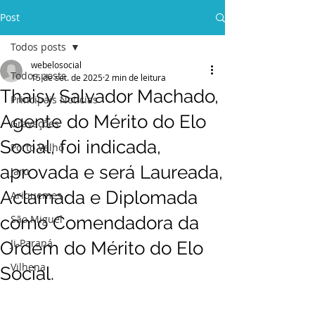
Post
Todos posts
webelosocial
Todos posts
15 de set. de 2025
2 min de leitura
Thaisy Salvador Machado,
Principais Notícias
Agente do Mérito do Elo
Gravações
Social, foi indicada,
Porto Velho
aprovada e será Laureada,
Jaru
Aclamada e Diplomada
Ariquemes
como Comendadora da
São Miguel
Ji-Paraná
Ordem do Mérito do Elo
Vilhena
Social.