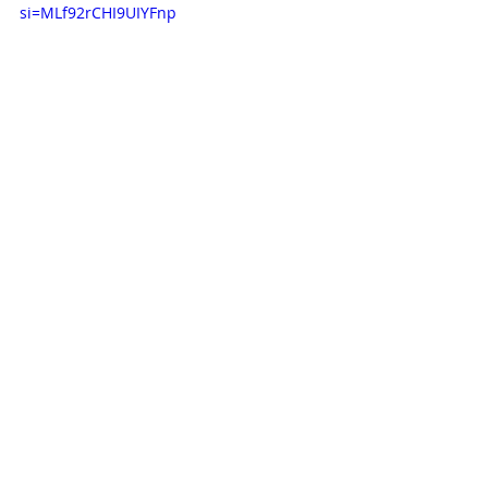
si=MLf92rCHI9UIYFnp
RELAÇÃO DE PROJETOS - ELO 
SOCIAL  
ECES - RO -ESPORTE CLUBE ELO SOCIAL
https://youtu.be/aNWau1Iw6EQ?
si=lctlg1sPK0Sxm2JG