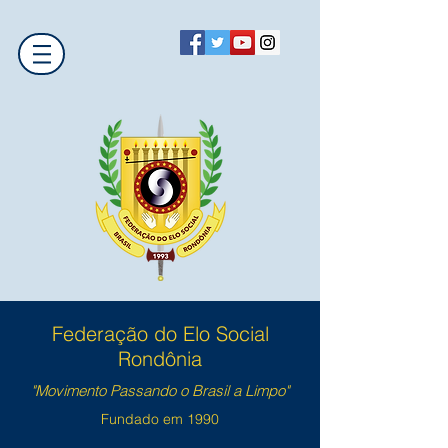
Federação do Elo Social
Rondônia
"Movimento Passando o Brasil a Limpo"
Fundado em 1990