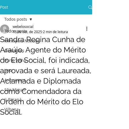
Post
Todos posts
webelosocial
Todos posts
15 de set. de 2025
2 min de leitura
Sandra Regina Cunha de
Principais Notícias
Araújo, Agente do Mérito
Gravações
do Elo Social, foi indicada,
Porto Velho
aprovada e será Laureada,
Jaru
Aclamada e Diplomada
Ariquemes
como Comendadora da
São Miguel
Ji-Paraná
Ordem do Mérito do Elo
Vilhena
Social.