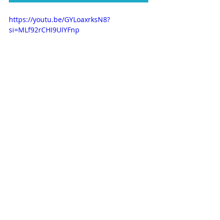
https://youtu.be/GYLoaxrksN8?
si=MLf92rCHI9UIYFnp
RELAÇÃO DE PROJETOS - ELO 
SOCIAL  
ECES - RO -ESPORTE CLUBE ELO SOCIAL