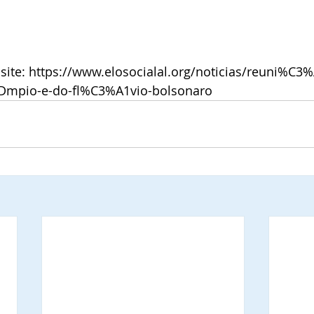
 site: https://www.elosocialal.org/noticias/reuni%C3
Dmpio-e-do-fl%C3%A1vio-bolsonaro