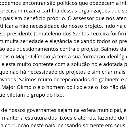
 podemos encontrar são políticos que obedecem a int
 precisam rezar a cartilha dessas organizações que s
 país em benefício próprio. O assessor que nos aten
tificar a não necessidade do nosso projeto, indo na
o presidente Jomateleno dos Santos Teixeira foi firm
om muita seriedade e elegância deixando todos os pre
ão aos questionamentos contra o projeto. Saímos da
 pois o Major Olímpio já tem a sua formação ideológ
il e esta muito contente com a solução hoje adotada p
 que não há necessidade de projetos e sim criar mais 
vados. Saímos muito decepcionados do gabinete e 
Major Olímpio é o homem do lixo e se o lixo não dá c
e pilotam o grupo do lixo.
 de nossos governantes sejam na esfera municipal, e
 manter a estrutura dos lixões e aterros, fazendo do 
 a corrupção neste país, pensando somente em seus i