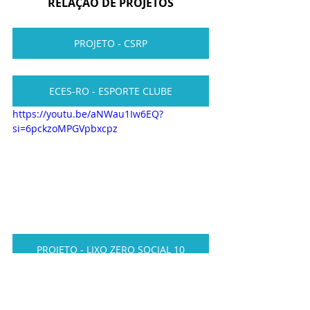
RELAÇÃO DE PROJETOS
PROJETO - CSRP
ECES-RO - ESPORTE CLUBE
https://youtu.be/aNWau1Iw6EQ?
si=6pckzoMPGVpbxcpz
PROJETO - LIXO ZERO SOCIAL 10
PROJETO - SOCIAL DO CIDADÃO