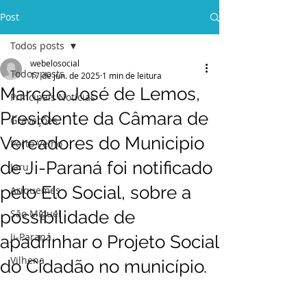
Post
Todos posts
webelosocial
Todos posts
17 de jun. de 2025
1 min de leitura
Marcelo José de Lemos,
Principais Notícias
Presidente da Câmara de
Gravações
Vereadores do Municipio
Porto Velho
de Ji-Paraná foi notificado
Jaru
pelo Elo Social, sobre a
Ariquemes
possibilidade de
São Miguel
Ji-Paraná
apadrinhar o Projeto Social
Vilhena
do Cidadão no município.