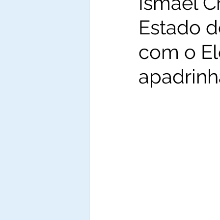
Ismael C
Estado d
com o El
apadrinh