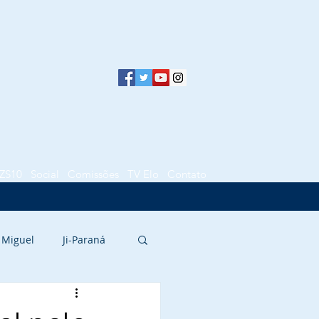
ZS10
Social
Comissões
TV Elo
Contato
 Miguel
Ji-Paraná