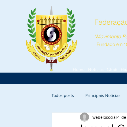
Federação
"Movimento Pa
Fundado em 1
Home
Notícias
CESB
His
Todos posts
Principais Notícias
webelosocial
1 de
Vilhena