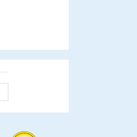
refeituras do Estado de
ônia são oficialmente
idadas a participar da
mônia de Laureação de
endadores e