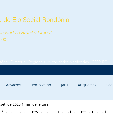
 do Elo Social Rondônia
ssando o Brasil a Limpo"
990
tória
Diretoria
Regionais
Autoridades Notificadas
CSRP-RO
L
Gravações
Porto Velho
Jaru
Ariquemes
São
 set. de 2025
1 min de leitura