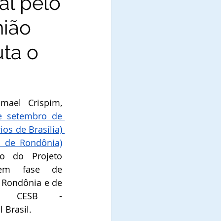
al pelo
nião
ta o
ael Crispim, 
e setembro de 
os de Brasília) 
o de Rondônia)
o do Projeto 
em fase de 
 Rondônia e de 
da CESB - 
 Brasil.