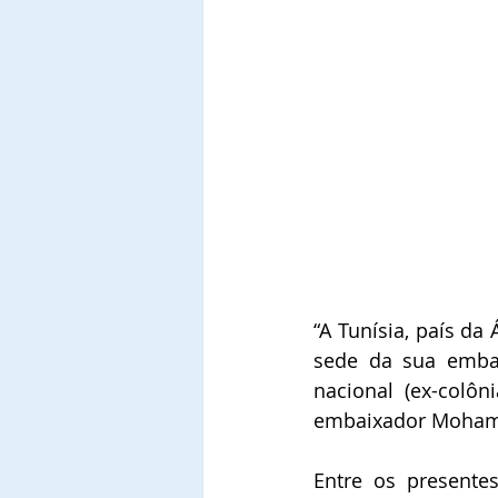
“A Tunísia, país da
sede da sua embai
nacional (ex-colôn
embaixador Mohamed
Entre os presente