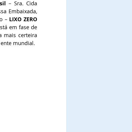
sil
 – Sra. Cida 
sa Embaixada, 
o – 
LIXO ZERO 
stá em fase de 
mais certeira 
iente mundial.