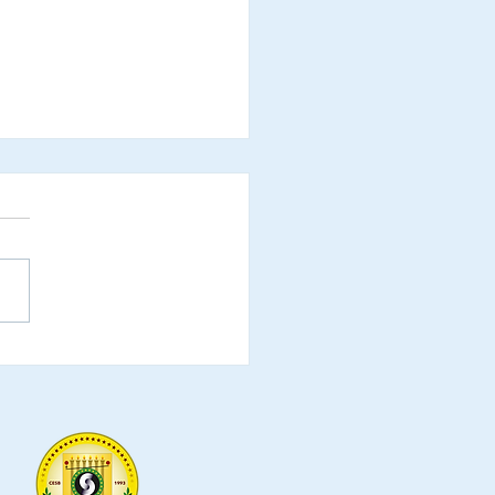
refeituras do Estado de
ônia são oficialmente
idadas a participar da
mônia de Laureação de
endadores e
ixadoras do Elo Social,