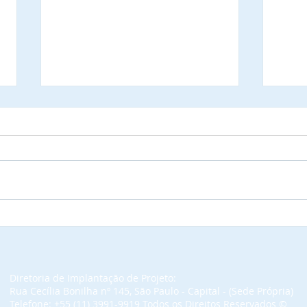
AROM - Associação
As P
Rondoniense de Municípios
Rond
é notificada sobre a
conv
prioridade para indicar
Ceri
representante a ocupar
Com
Diretoria de Implantação de Projeto:
Rua Cecília Bonilha nº 145, São Paulo - Capital - (Sede Própria)
lugar à Mesa de
Emba
Telefone: +55 (11) 3991-9919 Todos os Direitos Reservados​ ©