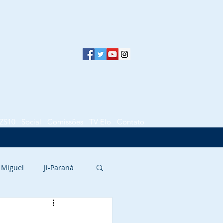
ZS10
Social
Comissões
TV Elo
Contato
 Miguel
Ji-Paraná