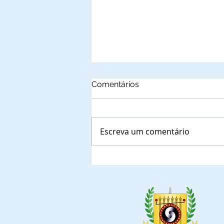
Comentários
Escreva um comentário
Autoridades municipais do
Estado de Rondônia que,
confirmaram a presença
nas solenidades de outorga
de Títulos de
Comendadores e