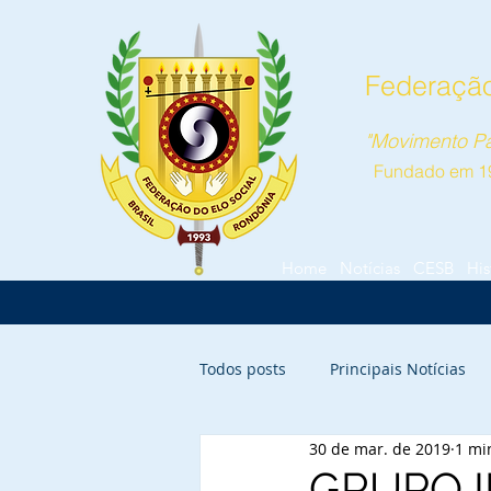
Federação
"Movimento Pa
Fundado em 1
Home
Notícias
CESB
His
Todos posts
Principais Notícias
30 de mar. de 2019
1 mi
Vilhena
GRUPO I