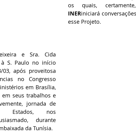
os quais, certamen
INER
iniciará conversações
esse Projeto. 
ixeira e Sra. Cida 
 à S. Paulo no início 
03, após proveitosa 
cias no Congresso 
nistérios em Brasília, 
 em seus trabalhos e 
vemente, jornada de 
s Estados, nos 
usiasmado, durante 
mbaixada da Tunísia.