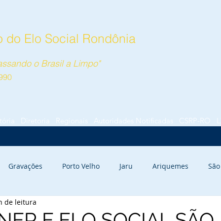
 do Elo Social Rondônia
ssando o Brasil a Limpo"
990
tória
Diretoria
Regionais
Autoridades Notificadas
CSRP-RO
L
Gravações
Porto Velho
Jaru
Ariquemes
São
n de leitura
NER E ELO SOCIAL SÃO