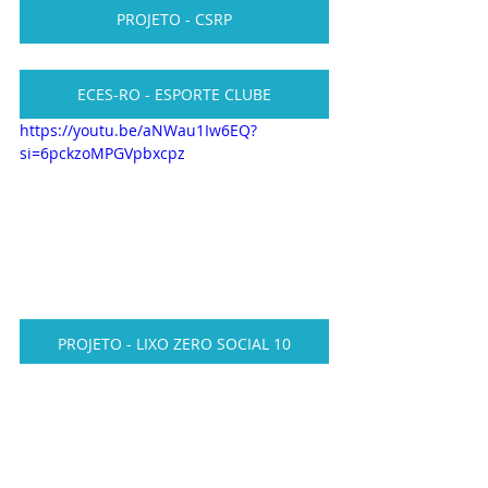
PROJETO - CSRP
ECES-RO - ESPORTE CLUBE
https://youtu.be/aNWau1Iw6EQ?
si=6pckzoMPGVpbxcpz
PROJETO - LIXO ZERO SOCIAL 10
PROJETO - SOCIAL DO CIDADÃO