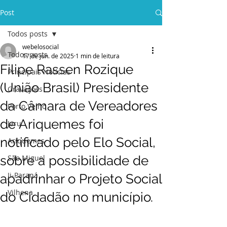
Post
Todos posts
webelosocial
Todos posts
17 de jun. de 2025
1 min de leitura
Filipe Rassen Rozique
Principais Notícias
(União Brasil) Presidente
Gravações
da Câmara de Vereadores
Porto Velho
de Ariquemes foi
Jaru
notificado pelo Elo Social,
Ariquemes
sobre a possibilidade de
São Miguel
Ji-Paraná
apadrinhar o Projeto Social
Vilhena
do Cidadão no município.