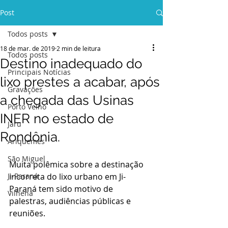
Post
Todos posts
18 de mar. de 2019
2 min de leitura
Todos posts
Destino inadequado do
Principais Notícias
lixo prestes a acabar, após
Gravações
a chegada das Usinas
Porto Velho
INER no estado de
Jaru
Rondônia.
Ariquemes
São Miguel
Muita polêmica sobre a destinação 
Ji-Paraná
incorreta do lixo urbano em Ji-
Paraná tem sido motivo de 
Vilhena
palestras, audiências públicas e 
reuniões.